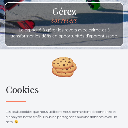
Gérez
vos revers
La capacité à gérer les revers avec calme et à
transformer les défis en opportunités d’apprentissage.
En somme, consulter à la fois un préparateur mental et un
psychologue du sport peut vous aider à atteindre l’excellence
dans votre discipline. Cela vous permettra de maximiser vos
performances, de développer une stabilité émotionnelle et
d’atteindre des objectifs sportifs ambitieux.
Cookies
Les seuls cookies que nous utilisons nous permettent de connaitre et
d’analyser notre trafic. Nous ne partageons aucune données avec un
tiers.