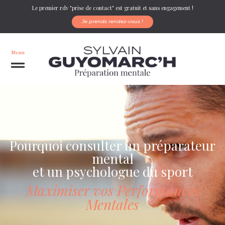
Le premier rdv "prise de contact" est gratuit et sans engagement !
Je prends rendez-vous !
Menu
Pourquoi consulter un préparateur
mental
et un psychologue du sport
Maximiser vos Performances
Mentales