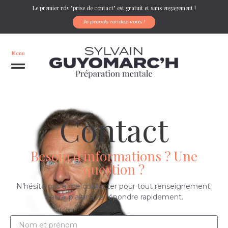
Le premier rdv "prise de contact" est gratuit et sans engagement !
Je prends rendez-vous !
Menu
Contact
Besoin d'informations ? Une
question ?
N’hésite pas à me contacter pour tout renseignement.
J’aurai plaisir à te répondre rapidement.